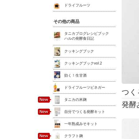
ドライフルーツ
その他の商品
タニカブログレシピブック
ハルの発酵食日記
クッキングブック
クッキングブックvol.2
効く！生甘酒
ドライフルーツビネガー
つく
タニカの米麹
発酵
自分でつくる発酵キット
一年熟成みそキット
クラフト麹