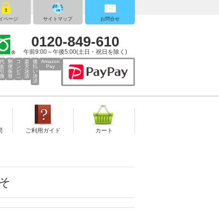
イページ
サイトマップ
お問合せ
0120-849-610
午前9:00～午後5:00(土日・祝日を除く)
代
郵
コ
楽
後
Amazon
金
便
ン
天
払
Pay
引
振
ビ
決
い
換
替
二
済
決
済
問
ご利用ガイド
カート
そ