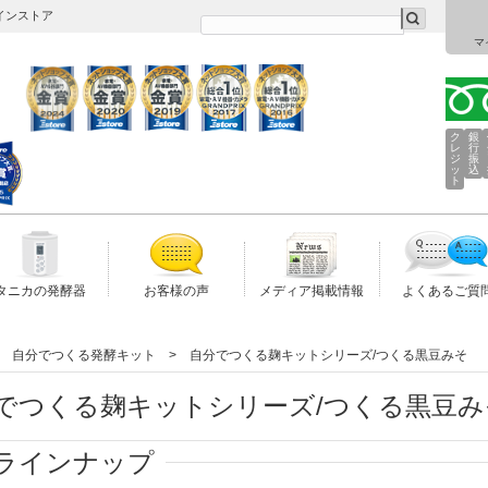
インストア
マ
ク
銀
レ
行
ジ
振
ッ
込
ト
タニカの発酵器
お客様の声
メディア掲載情報
よくあるご質
自分でつくる発酵キット
自分でつくる麹キットシリーズ/つくる黒豆みそ
でつくる麹キットシリーズ/つくる黒豆み
ラインナップ