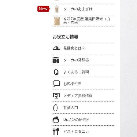
タニカのあまざけ
令和7年度産 姫栗田沢米（白
米・玄米）
お役立ち情報
発酵食とは？
タニカの発酵器
よくあるご質問
お客様の声
メディア掲載情報
甘酒入門
Dr.ノンの研究所
ビストロタニカ