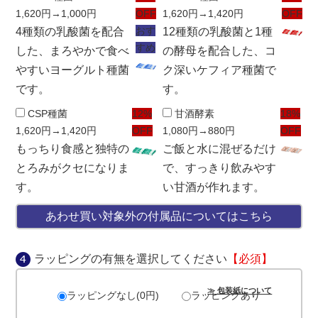
1,620円
→1,000円
OFF
1,620円
→1,420円
OFF
おす
4種類の乳酸菌を配合
12種類の乳酸菌と1種
すめ
した、まろやかで食べ
の酵母を配合した、コ
やすいヨーグルト種菌
ク深いケフィア種菌で
です。
す。
CSP種菌
12%
甘酒酵素
18%
1,620円
→1,420円
OFF
1,080円
→880円
OFF
もっちり食感と独特の
ご飯と水に混ぜるだけ
とろみがクセになりま
で、すっきり飲みやす
す。
い甘酒が作れます。
あわせ買い対象外の付属品についてはこちら
ラッピングの有無を選択してください
【必須】
≫ 包装紙について
ラッピングなし(0円)
ラッピングあり