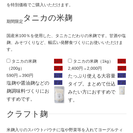
を特別価格でご購入いただけます。
タニカの米麹
期間限定
国産米100％を使用した、タニカこだわりの米麹です。甘酒や塩
麹、みそづくりなど、幅広い発酵食づくりにお使いいただけま
す。
タニカの米麹
34%
タニカの米麹（1kg）
16%
（200g）
OFF
2,400円
→2,000円
OFF
590円
→390円
おす
おす
たっぷり使える大容量
すめ
すめ
塩麹や醤油麹などの
タイプ。まとめて仕込
麹調味料づくりにお
みたい方におすすめで
すすめです。
す。
クラフト麹
米麹入りのスパウトパウチに塩や野菜等を入れてヨーグルティ