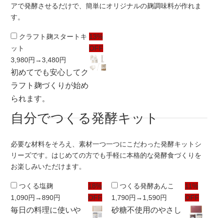
アで発酵させるだけで、簡単にオリジナルの麹調味料が作れま
す。
クラフト麹スタートキ
13%
ット
OFF
3,980円
→3,480円
初めてでも安心してク
ラフト麹づくりが始め
られます。
自分でつくる発酵キット
必要な材料をそろえ、素材一つ一つにこだわった発酵キットシ
リーズです。はじめての方でも手軽に本格的な発酵食づくりを
お楽しみいただけます。
つくる塩麹
18%
つくる発酵あんこ
11%
1,090円
→890円
OFF
1,790円
→1,590円
OFF
毎日の料理に使いや
砂糖不使用のやさし