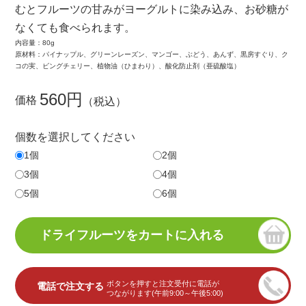
むとフルーツの甘みがヨーグルトに染み込み、お砂糖が
なくても食べられます。
内容量：80g
原材料：パイナップル、グリーンレーズン、マンゴー、ぶどう、あんず、黒房すぐり、ク
コの実、ビングチェリー、植物油（ひまわり）、酸化防止剤（亜硫酸塩）
560円
価格
（税込）
個数を選択してください
1個
2個
3個
4個
5個
6個
ボタンを押すと注文受付に電話が
電話で注文する
つながります(午前9:00～午後5:00)