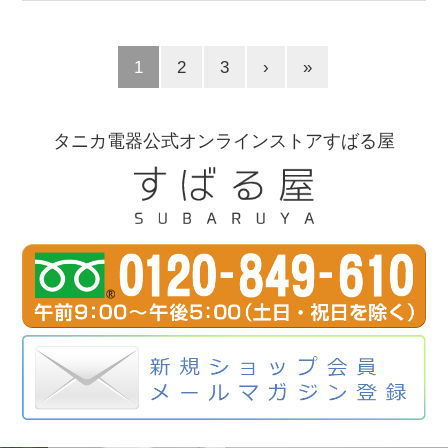
1
2
3
›
»
タニカ電器公式オンラインストアすばる屋