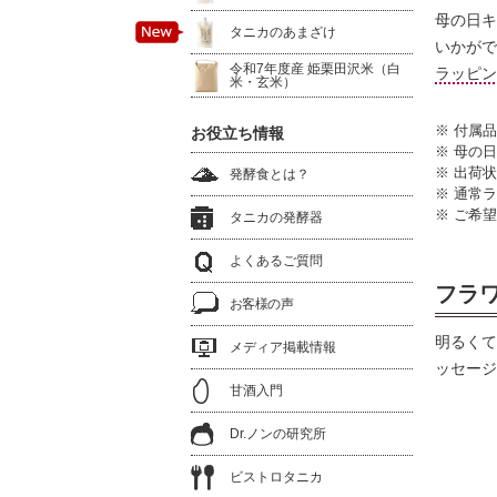
母の日キ
タニカのあまざけ
いかがで
令和7年度産 姫栗田沢米（白
ラッピン
米・玄米）
※ 付属
お役立ち情報
※ 母の
※ 出荷
発酵食とは？
※ 通常
※ ご希
タニカの発酵器
よくあるご質問
フラ
お客様の声
明るくて
メディア掲載情報
ッセージ
甘酒入門
Dr.ノンの研究所
ビストロタニカ