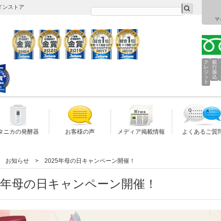
インストア
マ
ク
銀
レ
行
ジ
振
ッ
込
ト
タニカの発酵器
お客様の声
メディア掲載情報
よくあるご質
お知らせ
2025年母の日キャンペーン開催！
25年母の日キャンペーン開催！