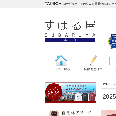
ヨーグルティアのタニカ電器公式オンラ
本 店
トップへ戻る
発酵食とは？
HOME
20