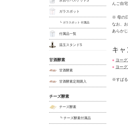
水切りバスケットS
んご自宅
ガラスポット
※ 母の
┗ ガラスポット 付属品
なお、お
あらかじ
付属品一覧
温玉スタンドS
キャ
甘酒酵素
ヨーグ
ヨーグ
甘酒酵素
※すばる
甘酒酵素定期購入
チーズ酵素
チーズ酵素
┗ チーズ酵素付属品