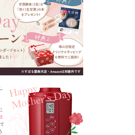
し
に
効
て
ろ