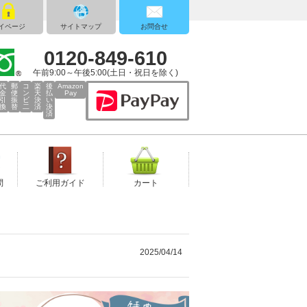
イページ
サイトマップ
お問合せ
0120-849-610
午前9:00～午後5:00(土日・祝日を除く)
代
郵
コ
楽
後
Amazon
金
便
ン
天
払
Pay
引
振
ビ
決
い
換
替
二
済
決
済
問
ご利用ガイド
カート
2025/04/14