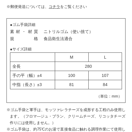
※郵便発送については、
コチラ
をご覧ください
●ゴム手袋詳細
素材・材質
ニトリルゴム（使い捨て）
規格
食品衛生法適合
●サイズ詳細
M
L
全長
280
手の平（幅）±4
100
107
中指（長さ）±3
81
84
（単位：mm）
※ゴム手袋と軍手は、モッツァレラチーズを成形する工程のみ使用し
ます。（フロマ―ジュ・ブラン、クリームチーズ、リコッタチーズ
作りには使用しません。）
※ゴム手袋は、約75℃のお湯で直接食品に触れる調理作業にて使用し