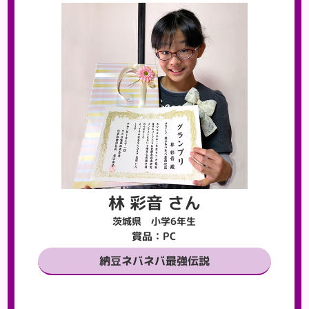
林 彩音 さん
茨城県 小学6年生
賞品：PC
納豆ネバネバ最強伝説